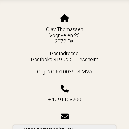
Olav Thomassen
Vognveien 26
2072 Dal
Postadresse:
Postboks 319,
2051 Jessheim
Org. NO961003903 MVA
+47 91108700
ot91108700@gmail.com